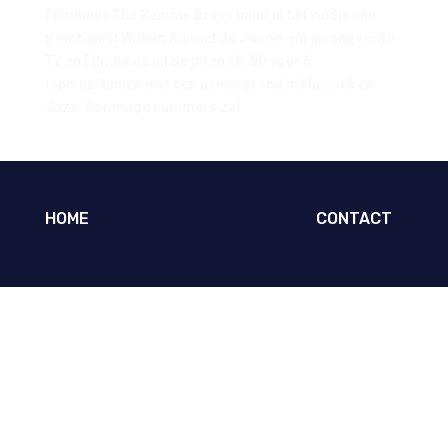
Filmtunes The Remote Brass band is het kindje van
trombonist Willem Kiewiet de Jonge. Hij arrangeerde
TV en Filmtunes uit de jaren 60-90 voor 6
topmuzikanten met een achtergrond in klassiek en
Jazz. Sommige nummers zal...
HOME
CONTACT