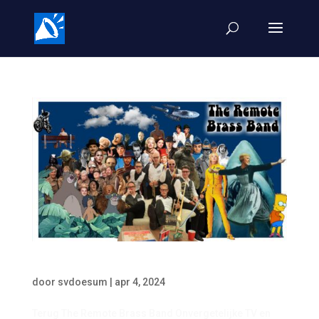
The Remote Brass Band
door
svdoesum
|
apr 4, 2024
Terug The Remote Brass Band Onvergetelijke TV en