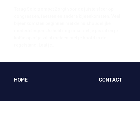
Terug Solo trompet Zorgt voor de juiste sfeer op
congressen, feesten en andere bijeenkomsten. Veel
bijeenkomsten beginnen met de huishoudelijke
mededelingen. Je hebt nog maar net je jas uit en je
koffie op of je zit al meteen met je hoofd in de
regelstand. Laat je...
HOME
CONTACT