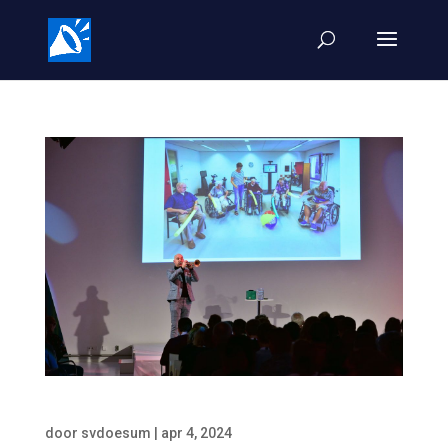
Solo trompet
door
svdoesum
|
apr 4, 2024