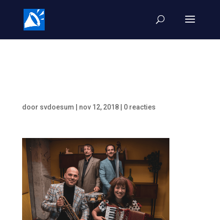
Makin Whoopee-2311-
PNG
door
svdoesum
|
nov 12, 2018
|
0 reacties